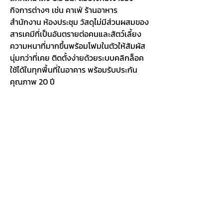
กิจการต่างๆ เช่น คาเฟ่ ร้านอาหาร
สำนักงาน ห้องประชุม วัสดุไม่มีส่วนผสมของ
สารเคมีที่เป็นอันตรายต่อคนและสัตว์เลี้ยง
ความหนาที่มากขึ้นพร้อมโฟมในตัวให้สัมผัส
นุ่มกว่าที่เคย ติดตั้งง่ายด้วยระบบคลิกล็อค
ใช้ได้ในทุกพื้นที่ในอาคาร พร้อมรับประกัน
คุณภาพ 20 ปี
Aprime Plus Company Limited (Head Office)
9/106 Soi Ekachai 119 Intersection 1, Bang Bon
Tai Subdistrict
Bang Bon District, Bangkok 10150
02-894-8847,
095-598-2658
info@aprimeplus.com
Monday - Saturday, 8:30 AM -
6:30 PM.