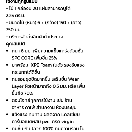
ใช้งานทุกรูปแบบ
- ไม้ 1 กล่องมี 20 แผ่นสามารถปูได้
2.25 ตร.ม.
- ขนาดไม้ (หนา) 6 x (กว้าง) 150 x (ยาว)
750 มม.
- บริการจัดส่งสินค้าทั่วประเทศ
คุณสมบัติ
หนา 6 มม. เพิ่มความแข็งแกร่งด้วยชั้น
SPC CORE เพิ่มขึ้น 25%
มาพร้อม IXPE Foam ในตัว รองรับแรง
กระแทกได้ดีขึ้น
ทนรอยขูดขีดมากขึ้น เสริมชั้น Wear
Layer ผิวหน้ามากถึง 0.5 มม. หรือ เพิ่ม
ขึ้นถึง 70%
ตอบโจทย์ทุกการใช้งาน เช่น ร้าน
อาหาร คาเฟ่ สำนักงาน ห้องประชุม
แข็งแรง ทนทาน ผลิตจาก แคลเซียม
คาร์บอเนตผสม pvc เกรด virgin
ทนชื้น กันปลวก 100% ทนความร้อน ไม่