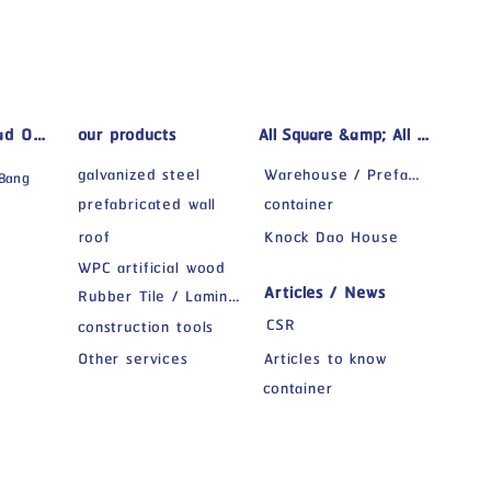
d Office)
our products
All Square &amp; All Space
galvanized steel
Warehouse / Prefabricated Factory
 Bang
prefabricated wall
container
roof
Knock Dao House
8
WPC artificial wood
Articles / News
Rubber Tile / Laminate
CSR
construction tools
Other services
Articles to know
container