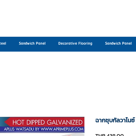
teel
Sandwich Panel
Decorative Flooring
Sandwich Panel
ฉากชุบกัลวาไน
Price
THB 438.00