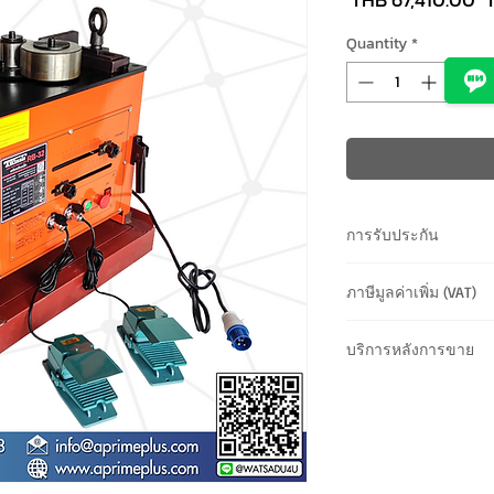
P
Quantity
*
การรับประกัน
รับประกันสินค้า 6 เดื
ภาษีมูลค่าเพิ่ม (VAT)
และ มอเตอร์ สวิชต์)
*ราคาไม่รวมภาษีมูลค่า
บริการหลังการขาย
กรุณาประสานงานก่
ที่
Line@: watsadu4u พ
ครั้งก่อนนำส่งเข้า
ค่าใช้จ่ายค่าจัดส่