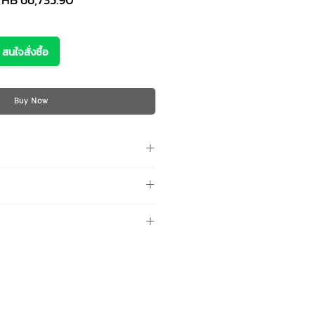
rice
Price
สนใจสั่งซื้อ
Buy Now
อน (ไม่รวมอะไหล่สึกหรอ เช่น ลูกดัด
เพิ่ม*
อนเข้าซ่อมและแจ้งอาการเบื้องต้น
ร้อมแจ้งรหัสเครื่องและชื่อลูกค้าทุก
ซ่อมบำรุง
งไม่รวมอยู่ในประกัน ลูกค้าชำระตาม