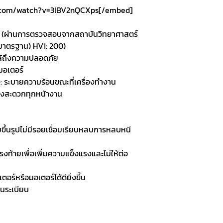
.com/watch?v=3lBV2nQCXps[/embed]
ว่า (ผ่านการตรวจสอบจากสถาบันวิทยาศาสตร์
มาตรฐาน) HV1: 200)
ล้ถึงความปลอดภัย
มอเตอร์
: ระบายความร้อนขณะที่เครื่องทำงาน
ขวางสะดวกทุกหน้างาน
๊มขึ้นรูปไม่มีรอยเชื่อมเรียบหลบการหลบหนี
รงท้ายเพื่อเพิ่มความแข็งแรงและไม่ให้ต่อ
ตอร์หรือมอเตอร์ได้ดียิ่งขึ้น
็นระเบียบ