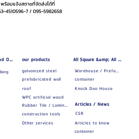
พร้อมแจ้งสถาoที่จัดส่งได้ที่
63-4510596-7 / 095-5982658
d Office)
our products
All Square &amp; All Space
galvanized steel
Warehouse / Prefabricated Factory
 Bang
prefabricated wall
container
roof
Knock Dao House
8
WPC artificial wood
Articles / News
Rubber Tile / Laminate
CSR
construction tools
Other services
Articles to know
container