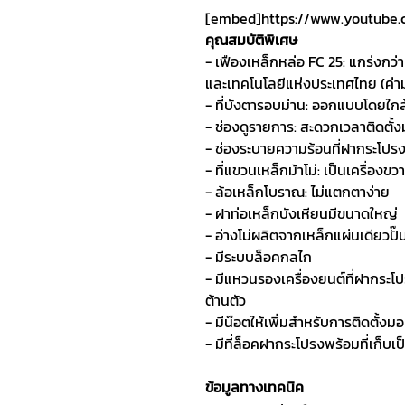
[embed]https://www.youtube
คุณสมบัติพิเศษ
- เฟืองเหล็กหล่อ FC 25: แกร่งก
และเทคโนโลยีแห่งประเทศไทย (ค่า
- ที่บังตารอบม่าน: ออกแบบโดยใก
- ช่องดูรายการ: สะดวกเวลาติดตั้ง
- ช่องระบายความร้อนที่ฝากระโปรง
- ที่แขวนเหล็กม้าโม่: เป็นเครื่อง
- ล้อเหล็กโบราณ: ไม่แตกตาง่าย
- ฝาท่อเหล็กบังเหียนมีขนาดใหญ่
- อ่างโม่ผลิตจากเหล็กแผ่นเดียวปั
- มีระบบล็อคกลไก
- มีแหวนรองเครื่องยนต์ที่ฝากระโป
ต้านตัว
- มีน๊อตให้เพิ่มสำหรับการติดตั้งมอเ
- มีที่ล็อคฝากระโปรงพร้อมที่เก็บเป
ข้อมูลทางเทคนิค