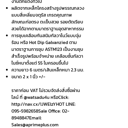
งานตกแต่งทั่วไป
ผลิตจากเหล็กโครงสร้างรูปพรรณกลวง
แบบสี่เหลี่ยมจตุรัส เกรดคุณภาพ
ลักษณะท่อตรง ตะเข็บสวย รอยตัดเรียบ
สวยได้ฉากตามมาตราฐานอุตสาหากรรม
การชุบเคลือบกันสนิมกัลวาไนว์แบบจุ่ม
ร้อน หรือ Hot Dip Galvanzied ตาม
มาตราฐานการชุบ ASTM123 เป็นงานชุบ
สำเร็จรูปพร้อมจำหน่าย เคลือบชั้นกัลวา
ไนซ์หนาตั้งแต่ 55 ไมครอนขึ้นไป
ความยาว 6 เมตร/เส้นเหล็กหนา 2.3 มม.
ขนาด 2 x 1 นิ้ว +/-
ราคาก่อน VAT ไม่รวมจัดส่งสั่งซื้อผ่าน
ไลน์ ที่ @watsadu4u หรือClick:
http://nav.cx/1JWElzYHOT LINE:
095-5982658Sale Office: 02-
8948847Email:
Sales@aprimeplus.com