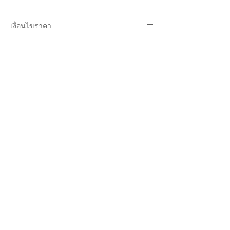
เงื่อนไขราคา
ราคายังไม่รวมภาษีมูลค่าเพิ่ม
ราคายังไม่รวมค่าจัดส่ง