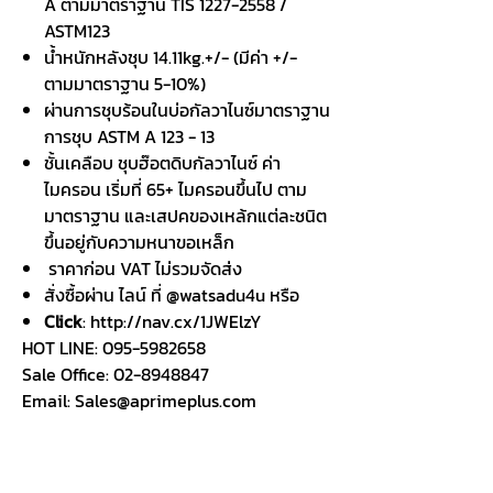
A ตามมาตราฐาน TIS 1227-2558 /
ASTM123
น้ำหนักหลังชุบ 14.11kg.+/- (มีค่า +/-
ตามมาตราฐาน 5-10%)
ผ่านการชุบร้อนในบ่อกัลวาไนซ์มาตราฐาน
การชุบ ASTM A 123 - 13
ชั้นเคลือบ ชุบฮ๊อตดิบกัลวาไนซ์ ค่า
ไมครอน เริ่มที่ 65+ ไมครอนขึ้นไป ตาม
มาตราฐาน และเสปคของเหล้กแต่ละชนิต
ขึ้นอยู่กับความหนาขอเหล็ก
ราคาก่อน VAT ไม่รวมจัดส่ง
สั่งซื้อผ่าน ไลน์ ที่ @watsadu4u หรือ
Click
: http://nav.cx/1JWElzY
HOT LINE: 095-5982658
Sale Office: 02-8948847
Email: Sales@aprimeplus.com