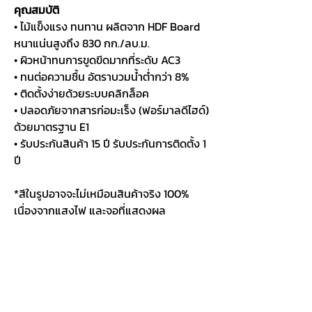
คุณสมบัติ
• ไม้แข็งแรง ทนทาน ผลิตจาก HDF Board
หนาแน่นสูงถึง 830 กก./ลบ.ม.
• ผิวหน้าทนการขูดขีดมากที่ระดับ AC3
• ทนต่อความชื้น อัตราบวมน้ำต่ำกว่า 8%
• ติดตั้งง่ายด้วยระบบคลิกล็อค
• ปลอดภัยจากสารก่อมะเร็ง (ฟอร์มาลดีไฮด์)
ด้วยมาตรฐาน E1
• รับประกันสินค้า 15 ปี รับประกันการติดตั้ง 1
ปี
*สีในรูปอาจจะไม่เหมือนสินค้าจริง 100%
เนื่องจากแสงไฟ และจอที่แสดงผล