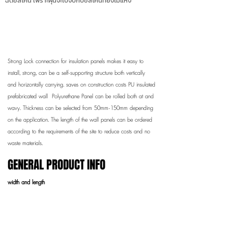
ฉีดซิลิโคน เพราะฝุ่นจะไปจับกับซิลิโคนที่ยังไม่แห้ง
Preliminary installation of the
plate
Strong Lock connection for insulation panels makes it easy to
install, strong, can be a self-supporting structure both vertically
and horizontally carrying. saves on construction costs PU insulated
prefabricated wall Polyurethane Panel can be rolled both flat and
wavy. Thickness can be selected from 50mm-150mm depending
on the application. The length of the wall panels can be ordered
according to the requirements of the site to reduce costs and no
waste materials.
GENERAL PRODUCT INFO
width and length
Width 1.00 m. x Length (made to order as required)
Width 1.20 m. x Length (made to order)