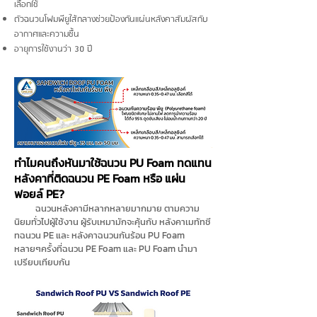
เลือกใช้
ตัวฉนวนโฟมพียูใส้กลางช่วยป้องกันแผ่นหลังคาสัมผัสกับ
อากาศและความชื้น
อายุการใช้งานว่า 30 ปี
ทำไมคนถึงหันมาใช้ฉนวน PU Foam ทดแทน
หลังคาที่ติดฉนวน PE Foam หรือ แผ่น
ฟอยล์ PE?
ฉนวนหลังคามีหลากหลายมากมาย ตามความ
นิยมทั่วไปผู้ใช้งาน ผู้รับเหมามักจะคุ้นกับ หลังคาเมทัทชี
ทฉนวน PE และ หลังคาฉนวนกันร้อน PU Foam
หลายๆครั้งที่ฉนวน PE Foam และ PU Foam นำมา
เปรียบเทียบกัน