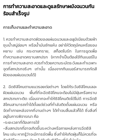
การทำความสะอาดและดูแลรักษาผนังฉนวนกัน
ร้อนสำเร็จรูป
การเก็บงานและทำความสะอาด
1. ควรทำความสะอาดผิวของแผ่นฉนวนและอลูมิเนียมด้วยผ้า
ชุบน้ำสบู่อ่อนๆ หรือน้ำมันซักแห้ง อย่าให้วัตถุมีคมหรือของ
หยาบ เช่น กระดาษทราย, สก็อตไบร์ท ในการขูดเพื่อ
ทำความสะอาดคราบสกปรก (หากจำเป็นต้องใช้ทินเนอร์ใน
การทำความสะอาด ควรทำด้วยความระมัดระวังและทำเฉพาะ
จุดที่สกปรกจริงๆ เท่านั้น เนื่องจากทินเนอร์สามารถกัดสี
ผิวของแผ่นฉนวนได้)
2. ฉีดซิลิโคนตามแนวรอยต่อต่างๆ โดยให้ระวังซิลิโคนเลอะ
ผิวแผ่นฉนวน พื้นที่ที่จะฉีดซิลิโคนจะต้องไม่มีฝุ่นหรือคราบ
สกปรกเกาะติด เนื่องจากจะทำให้ซิลิโคนติดได้ไม่ดี การฉีดซิ
ลิโคนสามารถทำได้ตั้งแต่ช่วงที่กำลังติดตั้งแผ่นฉนวน หรือ
จัดทำภายหลังจากที่งานต่างๆ ได้ทำจบสิ้นแล้วก็ได้ ซึ่งสิ่งที่
อยู่ในการพิจารณา คือ
-ระยะเวลาที่ต้องการใช้
-สิ่งสกปรกที่อาจเกิดขึ้นระหว่างหรือภายหลังการฉีดซิลิ
โคน เช่น หากรู้ว่าจะมีการขัดพื้น ซึ่งทำให้เกิดฝุ่นก็ไม่ควรที่จะ