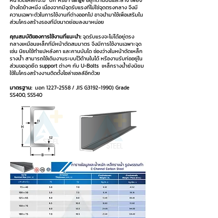
หน้าตัดเหล็กจะมี “ปีก”หรือ Flange อยู่ที่ด้านบนและล่าง เพียง
ข้างใดข้างหนึ่ง เนื่องจากมีจุดรับแรงที่ไม่ใช่จุดตรงกลาง จึงมี
ความเฉพาะตัวในการใช้งานที่ต่างออกไป อาจนำมาใช้เพื่อเสริมใน
ส่วนโครงสร้างรองที่มีขนาดย่อมลงมาหน่อย
คุณสมบัติของการใช้งานที่แนะนำ:
จุดรับแรงจะไม่ได้อยู่ตรง
กลางเหมือนเหล็กที่มีหน้าตัดสมมาตร จึงมีการใช้งานเฉพาะจุด
เช่น นิยมใช้ทำแปหลังคา และคานบันได ช่องว่างในหน้าตัดเหล็ก
รางน้ำ สามารถใช้เดินงานระบบไว้ด้านในได้ หรืองานรับท่ออยู่ใน
ส่วนขอจุดยึด support ต่างๆ กับ U-Bolts เหล็กรางน้ำยังนิยม
ใช้ในโครงสร้างงานติดตั้งโซล่าเซลล์อีกด้วย
มาตรฐาน:
มอก
1227-2558
/ JIS G3192-1990) Grade
SS400, SS540