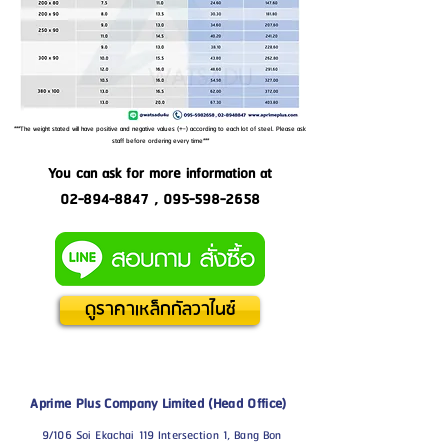
***The weight stated will have positive and negative values (+-) according to each lot of steel. Please ask
staff before ordering every time***
You can ask for more information at
02-894-8847
,
095-598-2658
ดูราคาเหล็กกัลวาไนซ์
Aprime Plus Company Limited (Head Office)
9/106 Soi Ekachai 119 Intersection 1, Bang Bon