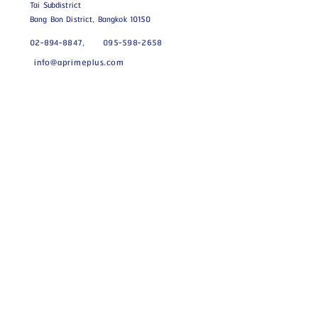
Tai Subdistrict
Bang Bon District, Bangkok 10150
02-894-8847,
095-598-2658
info@aprimeplus.com
Monday - Saturday, 8:30 AM -
6:30 PM.
All Square &amp; All Space
our products
galvanized steel
Warehouse / Prefabricated Factory
prefabricated wall
container
roof
Knock Dao House
WPC artificial wood
Articles / News
Rubber Tile / Laminate
construction tools
Articles to know
container
CSR
Other services