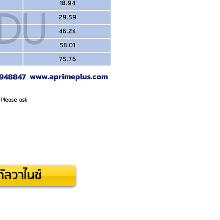
 Please ask
ัลวาไนซ์