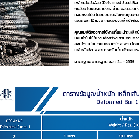
เหล็กเส้นข้ออ้อย (Deformed Steel Bars 
กับอ้อย โดยมีระยะบั้งที่สม่ำเสมอตลอดทั้ง
คอนกรีตได้ดี โดยมีขนาดเส้นผ่านศูนย์ก
เมตร และ 12 เมตร เกรดของเหล็กข้ออ้อย
คุณสมบัติของการใช้งานที่แนะนำ:
เหล็กข
นิยมนำไปใช้ในงานก่อสร้างเสริมคอนกรีต
คอนโดมิเนียม ถนนคอนกรีต สะพาน โดยเม
เหล็กข้ออ้อยจะสามารถรับน้ำหนักและแรง
มาตรฐาน:
มาตรฐาน มอก. 24 – 2559