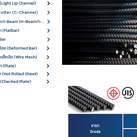
 (Light Lip Channel)
gutter (C-Channel)
H-Beam/I-Beam (H-Beam/I-Beam)
n (Flatbar)
Bar
ออ้อย (Deformed Bar)
หล็กฉีก (Wire Mesh)
ท (Plate)
ยบ (Hot Rolled Sheet)
 (Checked Plate)